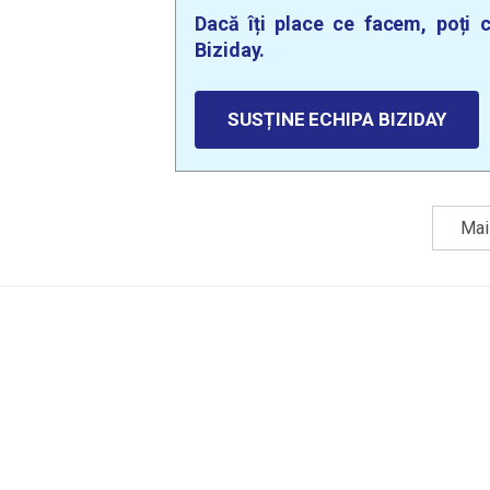
Dacă îți place ce facem, poți c
Biziday.
SUSȚINE ECHIPA BIZIDAY
Mai 