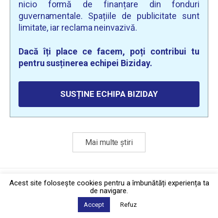
nicio formă de finanțare din fonduri
guvernamentale. Spațiile de publicitate sunt
limitate, iar reclama neinvazivă.
Dacă îți place ce facem, poți contribui tu
pentru susținerea echipei Biziday.
SUSȚINE ECHIPA BIZIDAY
Mai multe știri
Politica de confidențialitate
·
Contact
Acest site foloseşte cookies pentru a îmbunătăți experiența ta
2026 © Biziday
de navigare.
Accept
Refuz