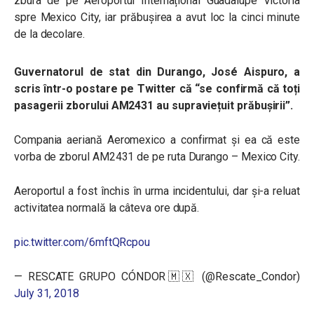
zbura de pe Aeroportul Internațional Guadalupe Victoria
spre Mexico City, iar prăbușirea a avut loc la cinci minute
de la decolare.
Guvernatorul de stat din Durango, José Aispuro, a
scris într-o postare pe Twitter că “se confirmă că toți
pasagerii zborului
AM2431 au supraviețuit prăbușirii”.
Compania aeriană Aeromexico a confirmat și ea că este
vorba de zborul AM2431 de pe ruta Durango – Mexico City.
Aeroportul a fost închis în urma incidentului, dar și-a reluat
activitatea normală la câteva ore după.
pic.twitter.com/6mftQRcpou
— RESCATE GRUPO CÓNDOR🇲🇽 (@Rescate_Condor)
July 31, 2018