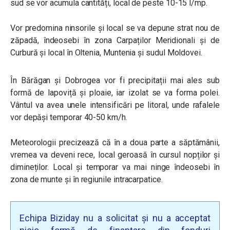
sud se vor acumula cantități, local de peste 10-15 l/mp.
Vor predomina ninsorile și local se va depune strat nou de
zăpadă, îndeosebi în zona Carpaților Meridionali și de
Curbură și local în Oltenia, Muntenia și sudul Moldovei.
În Bărăgan și Dobrogea vor fi precipitații mai ales sub
formă de lapoviță și ploaie, iar izolat se va forma polei.
Vântul va avea unele intensificări pe litoral, unde rafalele
vor depăși temporar 40-50 km/h.
Meteorologii precizează că în a doua parte a săptămânii,
vremea va deveni rece, local geroasă în cursul nopților și
dimineților. Local și temporar va mai ninge îndeosebi în
zona de munte și în regiunile intracarpatice.
Echipa Biziday nu a solicitat și nu a acceptat