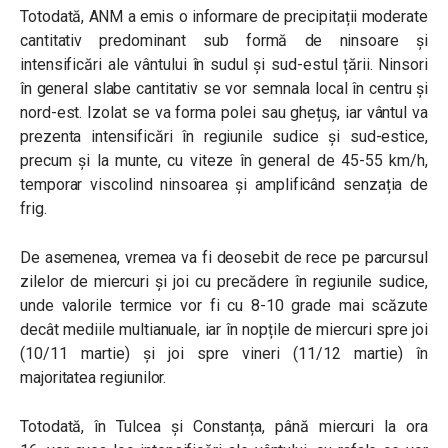
Totodată, ANM a emis o informare de precipitații moderate
cantitativ predominant sub formă de ninsoare și
intensificări ale vântului în sudul și sud-estul țării. Ninsori
în general slabe cantitativ se vor semnala local în centru și
nord-est. Izolat se va forma polei sau ghețuș, iar vântul va
prezenta intensificări în regiunile sudice și sud-estice,
precum și la munte, cu viteze în general de 45-
55 km/h,
temporar viscolind ninsoarea și amplificând senzația de
frig.
De asemenea, vremea va fi deosebit de rece pe parcursul
zilelor de miercuri și joi cu precădere în regiunile sudice,
unde valorile termice vor fi cu 8-10 grade mai scăzute
decât mediile multianuale, iar în nopțile de miercuri spre joi
(
10/11 martie) și joi spre vineri (11/12 martie) în
majoritatea regiunilor.
Totodată, în Tulcea și Constanța, până miercuri la ora