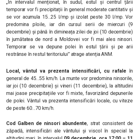
„În intervalul menționat, în sudul, estul și centrul țării
temporar vor fi precipitații în general moderate cantitativ și
se vor acumula 15…25 l/mp și izolat peste 30 l/mp. Vor
predomina ploile, iar din cursul serii de miercuri (9
decembrie) și până în dimineața zilei de joi (10 decembrie)
în jumătatea de nord a Moldovei vor fi mai ales ninsori.
Temporar se va depune polei în estul țării și pe arii
restrânse în restul teritoriului” atrage atenția ANM.
Local, vântul va prezenta intensificări, cu rafale
în
general de 45…55 km/h. La munte vor predomina ninsorile,
iar joi (
10 decembrie)
și vineri
(11 decembrie)
, la altitudini
mai joase precipitațiile vor fi mixte, favorizând depunerile
de polei. Vântul va prezenta intensificări locale, cu viteze
de peste 60…70 km/h.
Cod Galben de
ninsori abundente
, strat consistent de
zăpadă, intensificări ale vântului și viscol în special la
altitudini mari, în intervalul
09
decembrie, ora 17:00 – 11