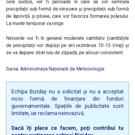
cele sudice, v
or fi perioade în care se
vor semnala
precipitații sub formă de ninsoare și precipitații sub formă
de lapoviță și ploaie, care vor favoriza
formarea poleiului.
La munte temporar va ninge.
Ninsorile vor fi în general moderate cantitativ (cantitățile
de precipitații vor depăși pe arii restrânse 10-15 l/mp) și
se va depune strat nou de zăpadă, pe alocuri consistent.
Sursa:
Administrația Națională de Meteorologie
Echipa Biziday nu a solicitat și nu a acceptat
nicio formă de finanțare din fonduri
guvernamentale. Spațiile de publicitate sunt
limitate, iar reclama neinvazivă.
Dacă îți place ce facem, poți contribui tu