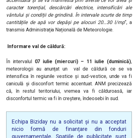
accentuată și se va manifesta prin averse ce vor avea și
caracter torențial, descărcări electrice, intensificări ale
vântului și condiții de grindină. În intervale scurte de timp
cantitățile de apă vor depăși pe alocuri 20…30 l/mp
“, a
transmis Administrația Națională de Meteorologie.
Informare val de căldură:
În intervalul
07 iulie (miercuri) – 11 iulie (duminică)
,
meteorologii au anunțat un
val de căldură ce se va
intensifica în regiunile vestice și sud-vestice, unde va fi
caniculă și disconfort termic accentuat. ANM precizează
că, în restul teritoriului, vremea va fi călduroasă, iar
disconfortul termic va fi în creștere, îndeosebi în sud.
Echipa Biziday nu a solicitat și nu a acceptat
nicio formă de finanțare din fonduri
guvernamentale. Spațiile de publicitate sunt