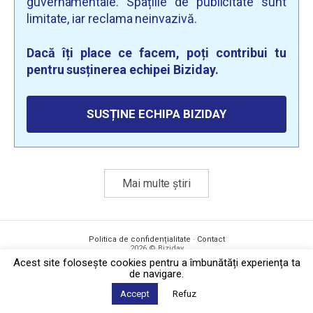
guvernamentale. Spațiile de publicitate sunt
limitate, iar reclama neinvazivă.
Dacă îți place ce facem, poți contribui tu
pentru susținerea echipei Biziday.
SUSȚINE ECHIPA BIZIDAY
Mai multe știri
Politica de confidențialitate
·
Contact
2026 © Biziday
Acest site foloseşte cookies pentru a îmbunătăți experiența ta
de navigare.
Accept
Refuz