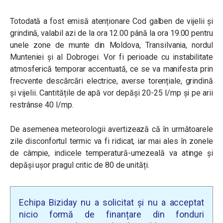
Totodată a fost emisă atenționare Cod galben de vijelii și
grindină, valabil azi de la ora 12.00 până la ora 19.00 pentru
unele zone de munte din Moldova, Transilvania, nordul
Munteniei și al Dobrogei. Vor fi perioade cu instabilitate
atmosferică temporar accentuată, ce se va manifesta prin
frecvente descărcări electrice, averse torențiale, grindină
și vijelii. Cantitățile de apă vor depăși 20-25 l/mp și pe arii
restrânse 40 l/mp.
De asemenea meteorologii avertizează că în următoarele
zile disconfortul termic va fi ridicat, iar mai ales în zonele
de câmpie, indicele temperatură-umezeală va atinge și
depăși ușor pragul critic de 80 de unități.
Echipa Biziday nu a solicitat și nu a acceptat
nicio formă de finanțare din fonduri