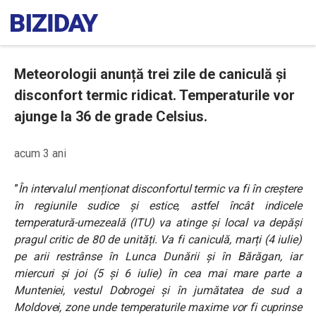
Meteorologii anunță trei zile de caniculă și
disconfort termic ridicat. Temperaturile vor
ajunge la 36 de grade Celsius.
acum 3 ani
”
În intervalul menționat disconfortul termic va fi în creștere
în regiunile sudice și estice, astfel încât i
ndicele
temperatură-umezeală (ITU) va atinge și local va depăși
pragul critic de 80 de unități. Va fi caniculă, marți (4 iulie)
pe arii restrânse în Lunca Dunării și în Bărăgan, iar
miercuri și joi (5 și 6 iulie) în cea mai mare parte a
Munteniei, vestul Dobrogei și în jumătatea de sud a
Moldovei, zone unde temperaturile maxime vor fi cuprinse