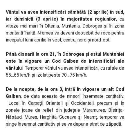
Vântul va avea intensificări sâmbătă (2 aprilie) în sud,
iar duminică (3 aprilie) în majoritatea regiunilor
, cu
viteze mai mari în Oltenia, Muntenia, Dobrogea și în zona
montană înaltă.
V
remea va deveni deosebit de rece pentru
începutul lunii aprilie în vest, centru, nord și nord-est.
Până diseară la ora 21, în
Dobrogea și estul Munteniei
este în vigoare un Cod Galben de intensificări ale
vântului
. Temporar vântul va avea intensificări, cu rafale de
55…65 km/h și izolat peste 70…75 km/h.
De la noapte, de la ora 3, intră în vigoare un alt Cod
Galben
, de data aceasta de
ninsori însemnate cantitativ.
Local în Carpații Orientali și Occidentali, precum și în
zonele joase de relief din județele Maramureș, Bistrița-
Năsăud, Mureș, Harghita, Suceava și Neamț, temporar va
ninge însemnat cantitativ și se va depune strat de zăpadă.