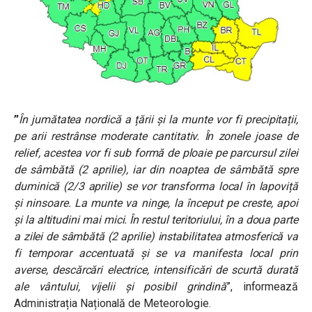
”
În jumătatea nordică a țării și la munte vor fi precipitații,
pe arii restrânse moderate cantitativ. În zonele joase de
relief, acestea vor fi sub formă de ploaie pe parcursul zilei
de sâmbătă (2 aprilie), iar din noaptea de sâmbătă spre
duminică (2/3 aprilie) se vor transforma local în lapoviță
și ninsoare. La munte va ninge, la început pe creste, apoi
și la altitudini mai mici.
În restul teritoriului, în a doua parte
a zilei de sâmbătă (2 aprilie) instabilitatea atmosferică va
fi temporar accentuată și se va manifesta local prin
averse, descărcări electrice, intensificări de scurtă durată
ale vântului, vijelii și posibil grindină
”, informează
Administrația Națională de Meteorologie.