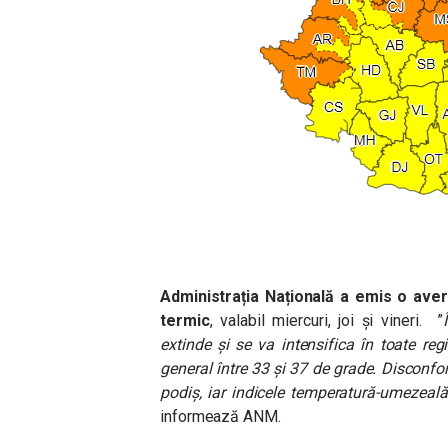
Administrația Națională a emis o aver
termic
, valabil miercuri, joi și vineri.
”
extinde și se va intensifica în toate re
general între 33 și 37 de grade.
Disconfor
podiș, iar indicele temperatură-umezeală
informează ANM.