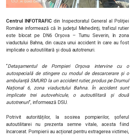
Centrul
INFOTRAFIC
din Inspectoratul General al Poliţiei
Române informează că în judeţul Mehedinţi, traficul rutier
este blocat pe DN6 Orşova – Turnu Severin, în zona
viaductului Bahna, din cauza unui accident în care au fost
implicate o autoutilitară și două autotrenuri.
“
Detașamentul de Pompieri Orșova intervine cu o
autospecială de stingere cu modul de descarcerare și o
ambulanță SMURD la un accident rutier, produs pe Drumul
Național 6, zona viaductului Bahna. În accident sunt
implicate trei autovehicule, o autoutilitară și două
autotrenuri
“, informează DSU.
Potrivit autorităților, la sosirea pompierilor, șoferul
autoutilitarei nu prezenta semne vitale, acesta fiind
încarcerat. Pompierii au acționat pentru extragerea victimei,