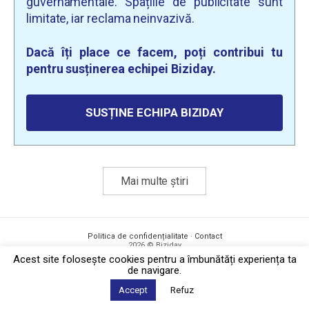
guvernamentale. Spațiile de publicitate sunt
limitate, iar reclama neinvazivă.
Dacă îți place ce facem, poți contribui tu
pentru susținerea echipei Biziday.
SUSȚINE ECHIPA BIZIDAY
Mai multe știri
Politica de confidențialitate
·
Contact
2026 © Biziday
Acest site foloseşte cookies pentru a îmbunătăți experiența ta
de navigare.
Accept
Refuz