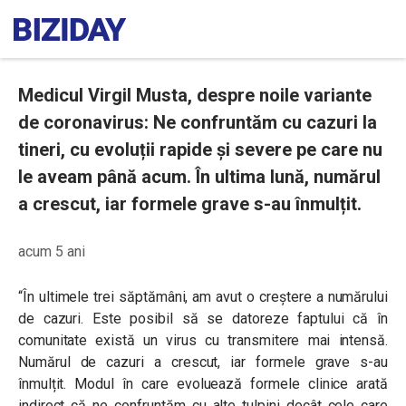
Medicul Virgil Musta, despre noile variante
de coronavirus: Ne confruntăm cu cazuri la
tineri, cu evoluții rapide și severe pe care nu
le aveam până acum. În ultima lună, numărul
a crescut, iar formele grave s-au înmulțit.
acum 5 ani
“În ultimele trei săptămâni, am avut o creştere a numărului
de cazuri. Este posibil să se datoreze faptului că în
comunitate există un virus cu transmitere mai intensă.
Numărul de cazuri a crescut, iar formele grave s-au
înmulțit.
Modul în care evoluează formele clinice arată
indirect că ne confruntăm cu alte tulpini decât cele care