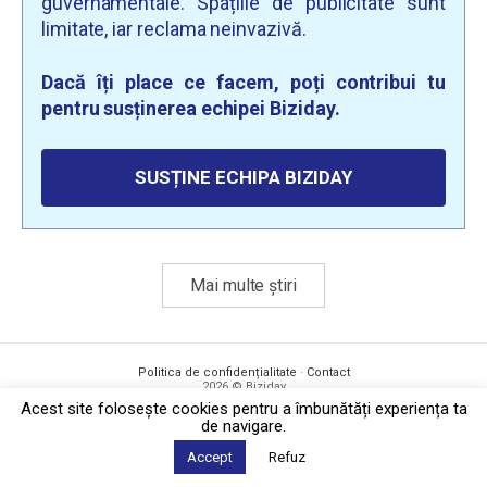
guvernamentale. Spațiile de publicitate sunt
limitate, iar reclama neinvazivă.
Dacă îți place ce facem, poți contribui tu
pentru susținerea echipei Biziday.
SUSȚINE ECHIPA BIZIDAY
Mai multe știri
Politica de confidențialitate
·
Contact
2026 © Biziday
Acest site foloseşte cookies pentru a îmbunătăți experiența ta
de navigare.
Accept
Refuz