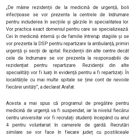
„De mâine rezidenții de la medicină de urgență, boli
infecțioase se vor prezenta la centrele de îndrumare
pentru includerea în secțiile și gărzile în specialitatea lor.
Vor practica exact domeniul pentru care se specializează.
Cei în medicină internă și de familie întrerup stagiile și se
vor prezenta la DSP pentru repartizare la ambulanță, primiri
urgență și secții de spital. Rezidenții din alte centre decât
cele de îndrumare se vor prezenta la responsabilii de
rezidențiat pentru repartizare. Rezidenții din alte
specialități vor fi luați în evidență pentru a fi repartizați. În
localitățile cu mai multe spitale se ține cont de nevoile
fiecărei unități”, a declarat Arafat.
Acesta a mai spus că programul de pregătire pentru
medicină de urgență va fi suspendat, iar la nivelul fiecărui
centru universitar vor fi recrutați studenți începând cu anul
4 pentru voluntariat în camerele de gardă. Recrutări
similare se vor face în fiecare județ cu postiliceale