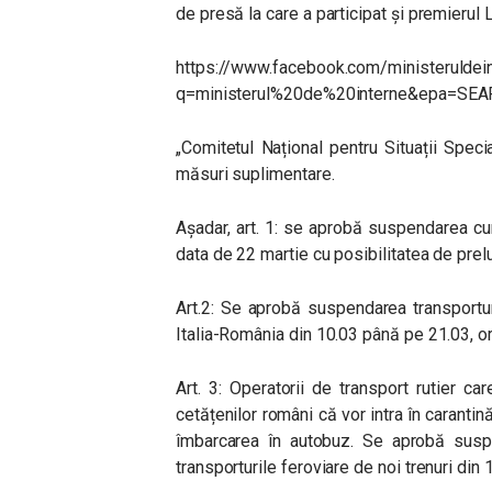
de presă la care a participat și premierul
https://www.facebook.com/ministerulde
q=ministerul%20de%20interne&epa=SE
„Comitetul Național pentru Situații Spec
măsuri suplimentare.
Așadar, art. 1: se aprobă suspendarea curs
data de 22 martie cu posibilitatea de prelu
Art.2: Se aprobă suspendarea transportu
Italia-România din 10.03 până pe 21.03, or
Art. 3: Operatorii de transport rutier ca
cetățenilor români că vor intra în carantin
îmbarcarea în autobuz. Se aprobă suspe
transporturile feroviare de noi trenuri din