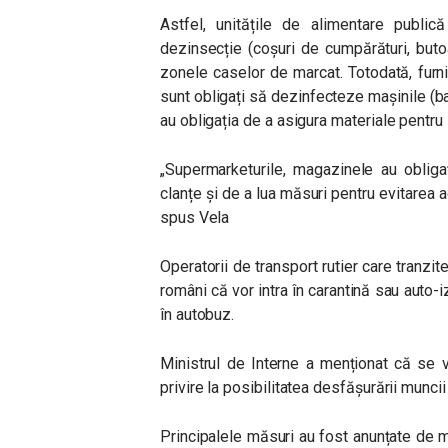
Astfel,
unitățile de alimentare public
dezinsecție (coșuri de cumpărături, butoa
zonele caselor de marcat. Totodată, furni
sunt obligați să dezinfecteze mașinile (barel
au obligația de a asigura materiale pentru
„Supermarketurile, magazinele au obliga
clanțe și de a lua măsuri pentru evitarea 
spus Vela
Operatorii de transport rutier care tranzit
români că vor intra în carantină sau auto-
în autobuz.
Ministrul de Interne a menționat că se vo
privire la posibilitatea desfășurării muncii 
Principalele măsuri au fost anunțate de mi