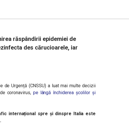
nirea răspândirii epidemiei de
zinfecta des cărucioarele, iar
ale de Urgență (CNSSU) a luat mai multe decizii
 de coronavirus,
pe lângă închiderea școlilor și
ic internațional spre și dinspre Italia este
.