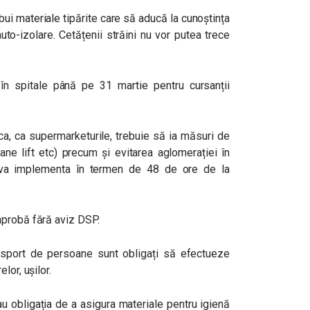
ibui materiale tipărite care să aducă la cunoștința
auto-izolare. Cetățenii străini nu vor putea trece
în spitale până pe 31 martie pentru cursanții
ica, ca supermarketurile, trebuie să ia măsuri de
ane lift etc) precum și evitarea aglomerației în
va implementa în termen de 48 de ore de la
aprobă fără aviz DSP.
transport de persoane sunt obligați să efectueze
lor, ușilor.
e au obligația de a asigura materiale pentru igienă