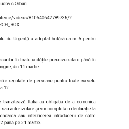
 Ludovic Orban:
interne/videos/810640642789736/?
ARCH_BOX
iale de Urgență a adoptat hotărârea nr. 6 pentru
urilor în toate unitățile preuniversitare până în
ngire, din 11 martie.
rilor regulate de persoane pentru toate cursele
a 12.
re tranzitează Italia au obligația de a comunica
ă sau auto-izolare și vor completa o declarație la
ndarea sau interzicerea introducerii de către
 12 până pe 31 martie.