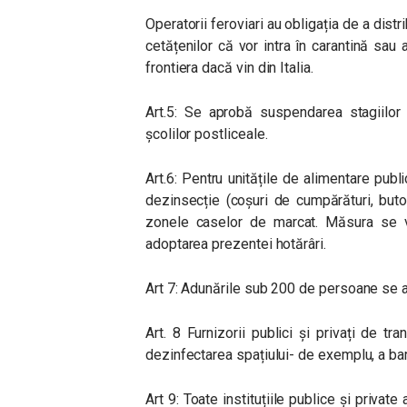
Operatorii feroviari au obligația de a distr
cetățenilor că vor intra în carantină sau 
frontiera dacă vin din Italia.
Art.5: Se aprobă suspendarea stagiilor 
școlilor postliceale.
Art.6: Pentru unitățile de alimentare publ
dezinsecție (coșuri de cumpărături, buto
zonele caselor de marcat. Măsura se 
adoptarea prezentei hotărâri.
Art 7: Adunările sub 200 de persoane se 
Art. 8 Furnizorii publici și privați de 
dezinfectarea spațiului- de exemplu, a bare
Art 9: Toate instituțiile publice și privat