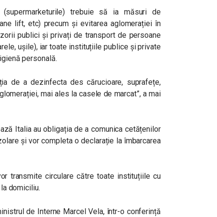
ă (supermarketurile) trebuie să ia măsuri de
ne lift, etc) precum și evitarea aglomerației în
zorii publici și privați de transport de persoane
e, ușile), iar toate instituțiile publice și private
 igienă personală.
ția de a dezinfecta des cărucioare, suprafețe,
aglomerației, mai ales la casele de marcat”, a mai
ează Italia au obligația de a comunica cetățenilor
izolare și vor completa o declarație la îmbarcarea
r transmite circulare către toate instituțiile cu
la domiciliu.
nistrul de Interne Marcel Vela, într-o conferință