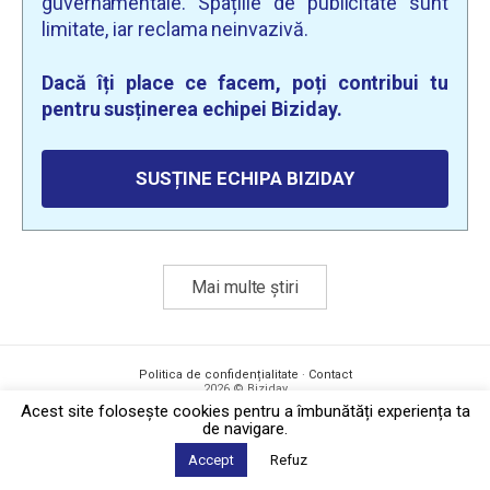
guvernamentale. Spațiile de publicitate sunt
limitate, iar reclama neinvazivă.
Dacă îți place ce facem, poți contribui tu
pentru susținerea echipei Biziday.
SUSȚINE ECHIPA BIZIDAY
Mai multe știri
Politica de confidențialitate
·
Contact
2026 © Biziday
Acest site foloseşte cookies pentru a îmbunătăți experiența ta
de navigare.
Accept
Refuz