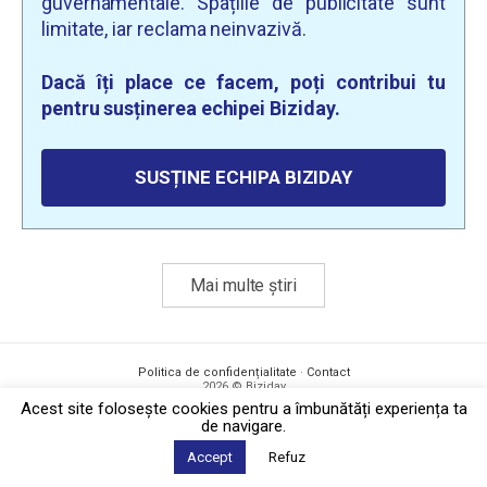
guvernamentale. Spațiile de publicitate sunt
limitate, iar reclama neinvazivă.
Dacă îți place ce facem, poți contribui tu
pentru susținerea echipei Biziday.
SUSȚINE ECHIPA BIZIDAY
Mai multe știri
Politica de confidențialitate
·
Contact
2026 © Biziday
Acest site foloseşte cookies pentru a îmbunătăți experiența ta
de navigare.
Accept
Refuz