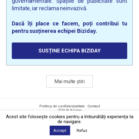
guvernamentale. Spațiile de publicitate sunt
limitate, iar reclama neinvazivă.
Dacă îți place ce facem, poți contribui tu
pentru susținerea echipei Biziday.
SUSȚINE ECHIPA BIZIDAY
Mai multe știri
Politica de confidențialitate
·
Contact
2026 © Biziday
Acest site foloseşte cookies pentru a îmbunătăți experiența ta
de navigare.
Accept
Refuz