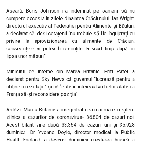
Aseară, Boris Johnson i-a îndemnat pe oameni să nu
cumpere excesiv în zilele dinaintea Crăciunului. Ian Wright,
directorul executiv al Federației pentru Alimente și Băuturi,
a declarat că, deși cetățenii “nu trebuie să fie îngrijorați cu
privire la aprovizionarea cu alimente de Crăciun,
consecințele ar putea fi resimțite la scurt timp după, în
lipsa unor măsuri”.
Ministrul de Interne din Marea Britanie, Priti Patel, a
declarat pentru Sky News că guvernul “lucrează pentru a
obține o rezoluție” și că “este în interesul ambelor state ca
Franța să-și reconsidere poziția”.
Astăzi, Marea Britanie a înregistrat cea mai mare creștere
zilnică a cazurilor de coronavirus- 36.804 de cazuri noi.
Acest bilanț vine după 33.364 de cazuri luni și 35.928
duminică. Dr. Yvonne Doyle, director medical la Public
Health England, a descris duminică creșterea bruscă a