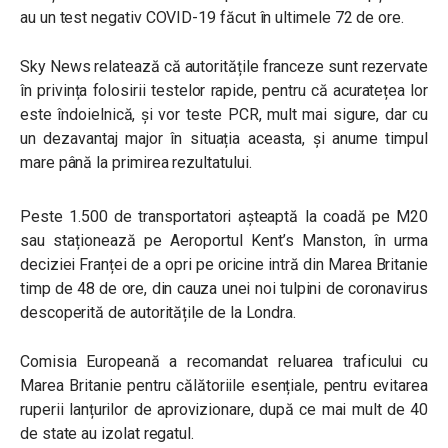
au un test negativ COVID-19 făcut în ultimele 72 de ore.
Sky News relatează că autoritățile franceze sunt rezervate
în privința folosirii testelor rapide, pentru că acuratețea lor
este îndoielnică, și vor teste PCR, mult mai sigure, dar cu
un dezavantaj major în situația aceasta, și anume timpul
mare până la primirea rezultatului.
Peste 1.500 de transportatori așteaptă la coadă pe M20
sau staționează pe Aeroportul Kent’s Manston, în urma
deciziei Franței de a opri pe oricine intră din Marea Britanie
timp de 48 de ore, din cauza unei noi tulpini de coronavirus
descoperită de autoritățile de la Londra.
Comisia Europeană a recomandat reluarea traficului cu
Marea Britanie pentru călătoriile esențiale, pentru evitarea
ruperii lanțurilor de aprovizionare, după ce mai mult de 40
de state au izolat regatul.