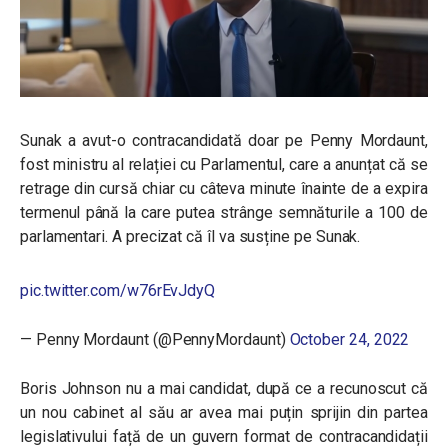
Sunak a avut-o contracandidată doar pe Penny Mordaunt,
fost ministru al relației cu Parlamentul, care a anunțat că se
retrage din cursă chiar cu câteva minute înainte de a expira
termenul până la care putea strânge semnăturile a 100 de
parlamentari. A precizat că îl va susține pe Sunak.
pic.twitter.com/w76rEvJdyQ
— Penny Mordaunt (@PennyMordaunt)
October 24, 2022
Boris Johnson nu a mai candidat, după ce a recunoscut că
un nou cabinet al său ar avea mai puțin sprijin din partea
legislativului față de un guvern format de contracandidații