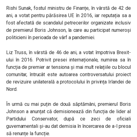
Rishi Sunak, fostul ministru de Finanțe, în vârstă de 42 de
ani, a votat pentru părăsirea UE în 2016, iar reputația sa a
fost afectată de scandalul petrecerilor organizate inclusiv
de premierul Boris Johnson, la care au participat numeroși
politicieni în perioada de vârf a pandemiei.
Liz Truss, în vârstă de 46 de ani, a votat împotriva Brexit-
ului în 2016. Potrivit presei internaționale, numirea sa în
funcția de premier ar tensiona și mai mult relațiile cu blocul
comunitar, întrucât este autoarea controversatului proiect
de revizuire unilaterală a protocolului în privința Irlandei de
Nord.
În urmă cu mai puțin de două săptămâni, premierul Boris
Johnson a anunțat că demisionează din funcția de lider al
Partidului Conservator, după ce zeci de oficiali
guvernamentali și-au dat demisia în încercarea de a-l presa
să renunțe la funcție.