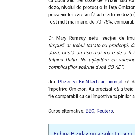
cu două sau trei doze de Pfizer sau Ast
doze, nivelul de protecție în fața Omicron
persoanelor care au făcut o a treia doză (
fost mult mai mare, de 70-75%, comparabil
Dr. Mary Ramsay, șeful secției de Imu
timpurii ar trebui tratate cu prudență, 
doză, există un risc mai mare de a fi 
tulpina Delta. Ne așteptăm ca vaccinu
complicațiilor apărute după COVID”.
Joi,
Pfizer și BioNTech au anunțat
că do
împotriva Omicron. Au precizat că a treia
fie comparabil cu cel împotriva tulpinilor a
Surse alternative:
BBC
,
Reuters
.
Echipa Biziday nu a solicitat și n