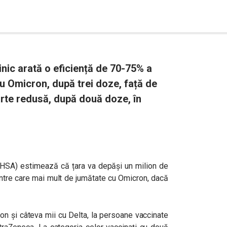
inic arată o eficiență de 70-75% a
cu Omicron, după trei doze, față de
arte redusă, după două doze, în
UKHSA)
estimează că țara va depăși un milion de
ntre care mai mult de jumătate cu Omicron, dacă
n și câteva mii cu Delta, la persoane vaccinate