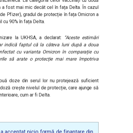
raZeneca. La categoria celor vaccinați cu două
 a fost mai mic decât cel în fața Delta. În cazul
de Pfizer), gradul de protecție în fața Omicron a
 cu 90% în fața Delta.
nizare la UKHSA, a declarat:
“
Aceste estimări
dar indică faptul că la câteva luni după a doua
infectat cu varianta Omicron în comparație cu
rile să arate o protecție mai mare împotriva
uă doze din serul lor nu protejează suficient
 doză crește nivelul de protecție, care ajunge să
nterioare, cum ar fi Delta.
u a acceptat nicio formă de finanțare din