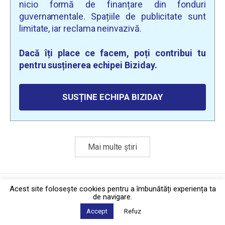
nicio formă de finanțare din fonduri
guvernamentale. Spațiile de publicitate sunt
limitate, iar reclama neinvazivă.
Dacă îți place ce facem, poți contribui tu
pentru susținerea echipei Biziday.
SUSȚINE ECHIPA BIZIDAY
Mai multe știri
Politica de confidențialitate
·
Contact
Acest site foloseşte cookies pentru a îmbunătăți experiența ta
2026 © Biziday
de navigare.
Accept
Refuz