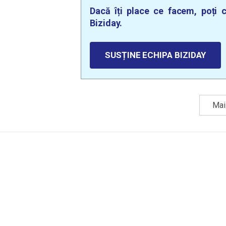
Dacă îți place ce facem, poți c
Biziday.
SUSȚINE ECHIPA BIZIDAY
Mai 