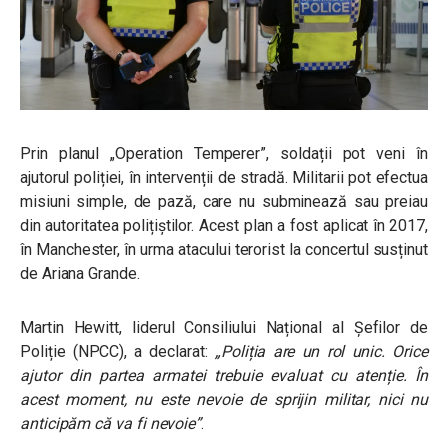
Prin planul „Operation Temperer”, soldații pot veni în
ajutorul poliției, în intervenții de stradă. Militarii pot efectua
misiuni simple, de pază, care nu subminează sau preiau
din autoritatea polițiștilor. Acest plan a fost aplicat în 2017,
în Manchester, în urma atacului terorist la concertul susținut
de Ariana Grande.
Martin Hewitt, liderul Consiliului Național al Șefilor de
Poliție (NPCC), a declarat:
„Poliția are un rol unic. Orice
ajutor din partea armatei trebuie evaluat cu atenție. În
acest moment, nu este nevoie de sprijin militar, nici nu
anticipăm că va fi nevoie”
.