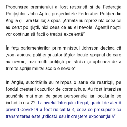
Propunerea premierului a fost respinsă și de Federația
Polițiștilor. John Apter, președintele Federației Poliției din
Anglia și Țara Galilor, a spus: „Armata nu reprezintă ceea ce
au cerut polițiștii, nici ceea ce au ei nevoie. Agenții noștri
vor continua să facă o treabă excelentă”.
În fața parlamentarilor, prim-ministrul Johnson declara că
„vom asigura poliției și autorităților locale sprijinul de care
au nevoie, mai mulți polițiști pe străzi și opțiunea de a
trimite sprijin militar acolo e nevoie”.
În Anglia, autoritățile au reimpus o serie de restricții, pe
fondul creșterii cazurilor de coronavirus. Au fost interzise
adunările mai mari de șase persoanele, iar localurile se
închid la ora 22.
La nivelul întregului Regat, gradul de alertă
privind Covid-19 a fost ridicat la 4, ceea ce presupune că
transmiterea este „ridicată sau în creștere exponențială”.