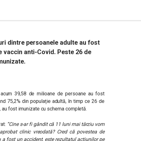
uri dintre persoanele adulte au fost
e vaccin anti-Covid. Peste 26 de
munizate.
nă acum 39,58 de milioane de persoane au fost
ând 75,2% din populație adultă, în timp ce 26 de
ă, au fost imunizate cu schema completă.
rat:
”Cine s-ar fi gândit că 11 luni mai târziu vom
aprobat clinic vreodată? Cred că povestea de
a fost un accident, este rezultatul acțiunilor pe