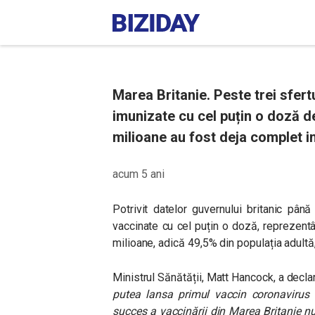
Marea Britanie. Peste trei sfert
imunizate cu cel puțin o doză d
milioane au fost deja complet i
acum 5 ani
Potrivit datelor guvernului britanic pâ
vaccinate cu cel puțin o doză, reprezent
milioane, adică 49,5% din populația adult
Ministrul Sănătății, Matt Hancock, a decla
putea lansa primul vaccin coronavirus 
succes a vaccinării din Marea Britanie nu 