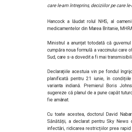
care le-am întreprins, deciziilor pe care le
Hancock a lăudat rolul NHS, al oamenilo
medicamentelor din Marea Britanie, MHRA și
Ministrul a anunțat totodată că guvernu
cumpăra noua formulă a vaccinului care ofe
Sud, care s-a dovedit a fi mai transmisibil
Declarațiile acestuia vin pe fondul îngri
planificată pentru 21 iunie, în condiții
varianta indiană. Premierul Boris Jo
sugereze că planul de a pune capăt tuturor 
fie amânat.
Cu toate acestea, doctorul David Nabarr
Sănătății, a declarat pentru Sky News c
infectări, ridicarea restricțiilor prea rap