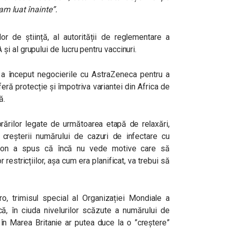
-am luat înainte”.
r de știință, al autorității de reglementare a
 al grupului de lucru pentru vaccinuri.
l a început negocierile cu AstraZeneca pentru a
ră protecție și împotriva variantei din Africa de
ă.
jorărilor legate de următoarea etapă de relaxări,
le creșterii numărului de cazuri de infectare cu
hnson a spus că încă nu vede motive care să
restricțiilor, așa cum era planificat, va trebui să
o, trimisul special al Organizației Mondiale a
ă, în ciuda nivelurilor scăzute a numărului de
id în Marea Britanie ar putea duce la o ”creștere”