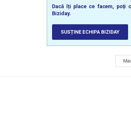
Dacă îți place ce facem, poți c
Biziday.
SUSȚINE ECHIPA BIZIDAY
Mai 