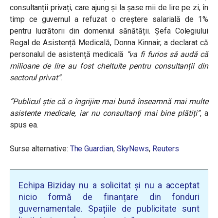
consultanții privați, care ajung și la șase mii de lire pe zi, în
timp ce guvernul a refuzat o creștere salarială de 1%
pentru lucrătorii din domeniul sănătății. Șefa Colegiului
Regal de Asistență Medicală, Donna Kinnair, a declarat că
personalul de asistență medicală
“va fi furios să audă că
milioane de lire au fost cheltuite pentru consultanții din
sectorul privat”
.
“Publicul știe că o îngrijire mai bună înseamnă mai multe
asistente medicale, iar nu consultanți mai bine plătiți”
, a
spus ea.
Surse alternative:
The Guardian
,
SkyNews
,
Reuters
Echipa Biziday nu a solicitat și nu a acceptat
nicio formă de finanțare din fonduri
guvernamentale. Spațiile de publicitate sunt