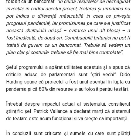
folosit ca un bancomat:
“În ciuda resurselor de neimaginat
investite în cadrul acestui proiect, testarea și urmărirea nu
pot indica o diferență măsurabilă în ceea ce privește
progresul pandemiei, iar promisiunea pe care s-a justificat
această cheltuială uriașă – evitarea unui alt blocaj – a
fost încălcată, de două ori. Contribuabilii britanici nu pot fi
tratați de guvern ca un bancomat. Trebuie să vedem un
plan clar și costurile trebuie să fie mai bine controlate”.
Șeful programului a apărat utilitatea acestuia și a spus că
criticile aduse de parlamentari sunt “știri vechi”. Dido
Harding spune că proiectul a fost unul esențial în lupta cu
pandemia și că 80% din resurse s-au folosit pentru testări.
Întrebat despre impactul actual al sistemului, consilierul
științific șef Patrick Vallance a declarat marți că sistemul
de testare este acum funcțional și va crește ca importanță.
În concluzii sunt criticate și sumele cu care sunt plătiți