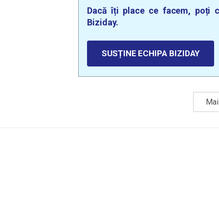
Dacă îți place ce facem, poți c
Biziday.
SUSȚINE ECHIPA BIZIDAY
Mai 