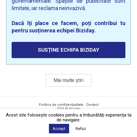
guvernamentale. Spațiile de publicitate sunt
limitate, iar reclama neinvazivă.
Dacă îți place ce facem, poți contribui tu
pentru susținerea echipei Biziday.
SUSȚINE ECHIPA BIZIDAY
Mai multe știri
Politica de confidențialitate
·
Contact
2026 © Biziday
Acest site foloseşte cookies pentru a îmbunătăți experiența ta
de navigare.
Accept
Refuz