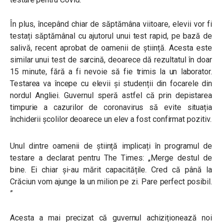
În plus, începând chiar de săptămâna viitoare, elevii vor fi
testați săptămânal cu ajutorul unui test rapid, pe bază de
salivă, recent aprobat de oamenii de știință. Acesta este
similar unui test de sarcină, deoarece dă rezultatul în doar
15 minute, fără a fi nevoie să fie trimis la un laborator.
Testarea va începe cu elevii și studenții din focarele din
nordul Angliei. Guvernul speră astfel că prin depistarea
timpurie a cazurilor de coronavirus să evite situația
închiderii școlilor deoarece un elev a fost confirmat pozitiv.
Unul dintre oamenii de știință implicați în programul de
testare a declarat pentru The Times: „Merge destul de
bine. Ei chiar și-au mărit capacitățile. Cred că până la
Crăciun vom ajunge la un milion pe zi. Pare perfect posibil.
”
Acesta a mai precizat că guvernul achiziționează noi