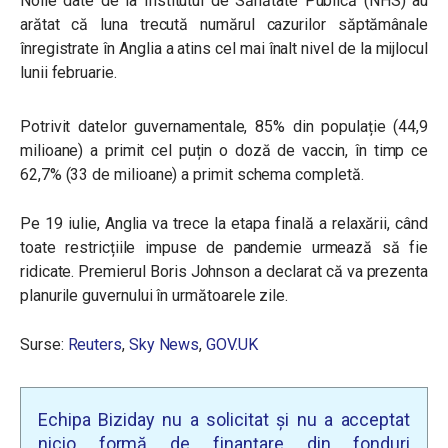
Noile date de la Institutul de Sănătate Publică (NHS) au
arătat că luna trecută numărul cazurilor săptămânale
înregistrate în Anglia a atins cel mai înalt nivel de la mijlocul
lunii februarie.
Potrivit datelor guvernamentale, 85% din populație (44,9
milioane) a primit cel puțin o doză de vaccin, în timp ce
62,7% (33 de milioane) a primit schema completă.
Pe 19 iulie, Anglia va trece la etapa finală a relaxării, când
toate restricțiile impuse de pandemie urmează să fie
ridicate. Premierul Boris Johnson a declarat că va prezenta
planurile guvernului în următoarele zile.
Surse:
Reuters
,
Sky News
,
GOV.UK
Echipa Biziday nu a solicitat și nu a acceptat
nicio formă de finanțare din fonduri