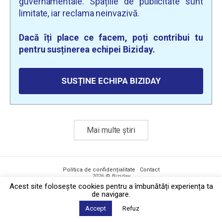
guvernamentale. Spațiile de publicitate sunt
limitate, iar reclama neinvazivă.
Dacă îți place ce facem, poți contribui tu
pentru susținerea echipei Biziday.
SUSȚINE ECHIPA BIZIDAY
Mai multe știri
Politica de confidențialitate
·
Contact
2026 © Biziday
Acest site foloseşte cookies pentru a îmbunătăți experiența ta
de navigare.
Accept
Refuz