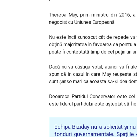
Theresa May, prim-ministru din 2016, a f
negociat cu Uniunea Europeană.
Nu este încă cunoscut cât de repede va fi
obțină majoritatea în favoarea sa pentru a
poate fi contestată timp de cel puțin un an
Dacă nu va câștiga votul, atunci va fi ale
spun că în cazul în care May reușește să
sunt șanse mari ca aceasta să-și dea demi
Deoarece Partidul Conservator este cel 
este liderul partidului este așteptat să fie
Echipa Biziday nu a solicitat și n
fonduri guvernamentale. Spațiile d