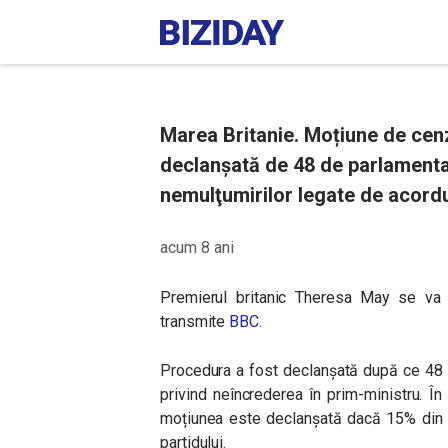
Marea Britanie. Moțiune de cen
declanșată de 48 de parlamentar
nemulţumirilor legate de acordu
acum 8 ani
Premierul britanic Theresa May se va 
transmite
BBC.
Procedura a fost declanşată după ce 48 d
privind neîncrederea în prim-ministru. În
moțiunea este declanșată dacă 15% din de
partidului.