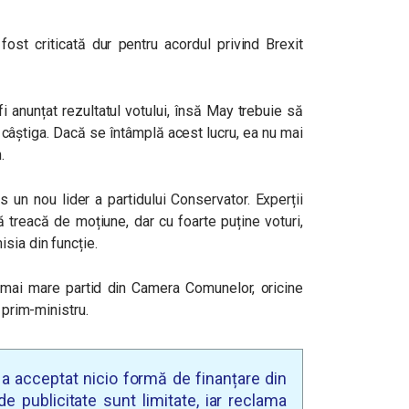
ost criticată dur pentru acordul privind Brexit
 anunțat rezultatul votului, însă May trebuie să
 câștiga. Dacă se întâmplă acest lucru, ea nu mai
.
s un nou lider a partidului Conservator. Experții
 treacă de moțiune, dar cu foarte puține voturi,
sia din funcție.
mai mare partid din Camera Comunelor, oricine
 prim-ministru.
u a acceptat nicio formă de finanțare din
e publicitate sunt limitate, iar reclama