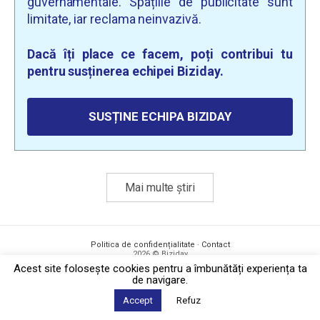
guvernamentale. Spațiile de publicitate sunt
limitate, iar reclama neinvazivă.
Dacă îți place ce facem, poți contribui tu
pentru susținerea echipei Biziday.
SUSȚINE ECHIPA BIZIDAY
Mai multe știri
Politica de confidențialitate
·
Contact
2026 © Biziday
Acest site foloseşte cookies pentru a îmbunătăți experiența ta
de navigare.
Accept
Refuz