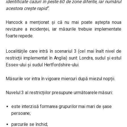
identificate cazuri în peste 60 de zone diferite, iar numărul
acestora crește rapid”
.
Hancock a menționat și că nu mai poate aștepta noua
revizuire a incidenței, iar măsurile trebuie implementate
foarte repede.
Localitățile care intră în scenariul 3 (cel mai înalt nivel de
restricții implementat în Anglia) sunt: Londra, sudul și estul
Essex-ului și sudul Hertfordshire-ului.
Măsurile vor intra în vigoare miercuri după miezul nopții.
Nuvelul 3 al restricțiilor presupune următoarele măsuri:
este interzisă formarea grupurilor mai mari de șase
persoane;
parcurile se închid;