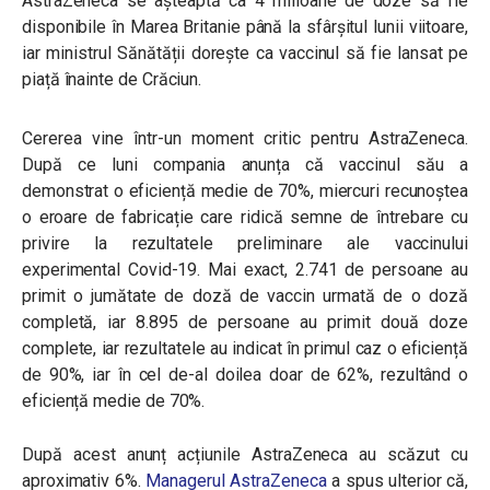
AstraZeneca se așteaptă ca 4 milioane de doze să fie
disponibile în Marea Britanie până la sfârșitul lunii viitoare,
iar ministrul Sănătății dorește ca vaccinul să fie lansat pe
piață înainte de Crăciun.
Cererea vine într-un moment critic pentru AstraZeneca.
După ce luni compania anunța că vaccinul său a
demonstrat o eficiență medie de 70%, miercuri recunoștea
o eroare de fabricație care ridică semne de întrebare cu
privire la rezultatele preliminare ale vaccinului
experimental Covid-19. Mai exact, 2.741 de persoane au
primit o jumătate de doză de vaccin urmată de o doză
completă, iar 8.895 de persoane au primit două doze
complete, iar rezultatele au indicat în primul caz o eficiență
de 90%, iar în cel de-al doilea doar de 62%, rezultând o
eficiență medie de 70%.
După acest anunț acțiunile AstraZeneca au scăzut cu
aproximativ 6%.
Managerul AstraZeneca
a spus ulterior că,