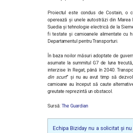
Proiectul este condus de Costain, o co
operează și unele autostrăzi din Marea B
Suedia și tehnologie electrică de la Siemen
fi testate și camioanele alimentate cu hi
Departamentul pentru Transporturi.
În baza noilor măsuri adoptate de guvernu
asumate la summitul G7 de luna trecută,
interzise în Regat, până în 2040. Transpor
din scurt
” și nu au avut timp să dezvolt
camioane au început să caute alternative 
greutate reprezintă un obstacol.
Sursă:
The Guardian
Echipa Biziday nu a solicitat și n