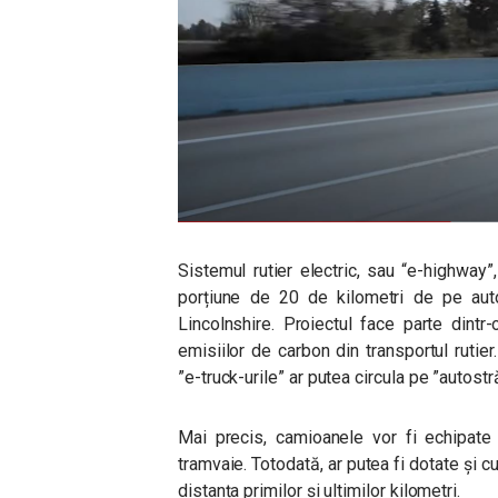
Sistemul rutier electric, sau “e-highway”
porțiune de 20 de kilometri de pe auto
Lincolnshire. Proiectul face parte dint
emisiilor de carbon din transportul rutier
”e-truck-urile” ar putea circula pe ”autostră
Mai precis, camioanele vor fi echipate 
tramvaie. Totodată, ar putea fi dotate și c
distanța primilor și ultimilor kilometri.