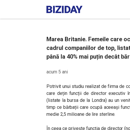
Marea Britanie. Femeile care oc
cadrul companiilor de top, lista
până la 40% mai puțin decât bărb
acum 5 ani
Potrivit unui studiu realizat de firma de
care dețin funcții de director executiv 
(listate la bursa de la Londra) au un veni
timp ce bărbații care ocupă aceeași funcți
medie 2,5 milioane de lire sterline.
În ceea ce privește funcția de director (