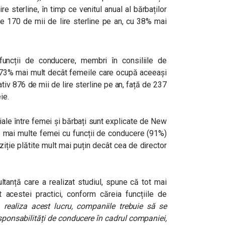
e sterline, în timp ce venitul anual al bărbaților
e 170 de mii de lire sterline pe an, cu 38% mai
 funcții de conducere, membri în consiliile de
cu 73% mai mult decât femeile care ocupă aceeași
tiv 876 de mii de lire sterline pe an, față de 237
eie.
riale între femei și bărbați sunt explicate de New
le mai multe femei cu funcții de conducere (91%)
ziție plătite mult mai puțin decât cea de director
ultanță care a realizat studiul, spune că tot mai
acestei practici, conform căreia funcțiile de
 realiza acest lucru, companiile trebuie să se
sponsabilități de conducere în cadrul companiei,