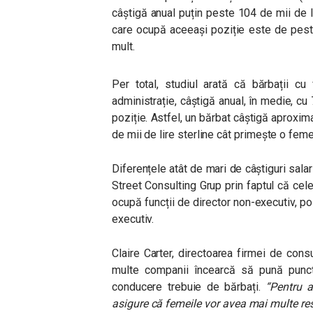
câștigă anual puțin peste 104 de mii de lir
care ocupă aceeași poziție este de pest
mult.
Per total, studiul arată că bărbații cu
administrație, câștigă anual, în medie, 
poziție. Astfel, un bărbat câștigă aproxima
de mii de lire sterline cât primește o fem
Diferențele atât de mari de câștiguri sala
Street Consulting Grup prin faptul că ce
ocupă funcții de director non-executiv, po
executiv.
Claire Carter, directoarea firmei de cons
multe companii încearcă să pună punct 
conducere trebuie de bărbați.
“
Pentru a
asigure că femeile vor avea mai multe re