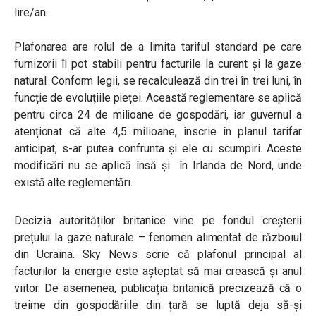
lire/an.
Plafonarea are rolul de a limita tariful standard pe care
furnizorii îl pot stabili pentru facturile la curent și la gaze
natural. Conform legii, se recalculează din trei în trei luni, în
funcție de evoluțiile pieței.
Această reglementare se aplică
pentru circa 24 de milioane de gospodări, iar guvernul a
atenționat că alte 4,5 milioane, înscrie în planul tarifar
anticipat, s-ar putea confrunta și ele cu scumpiri. Aceste
modificări nu se aplică însă și în Irlanda de Nord, unde
există alte reglementări.
Decizia autorităților britanice vine pe fondul creșterii
prețului la gaze naturale – fenomen alimentat de războiul
din Ucraina. Sky News scrie că plafonul principal al
facturilor la energie este așteptat să mai crească și anul
viitor. De asemenea, publicația britanică precizează că o
treime din gospodăriile din țară se luptă deja să-și