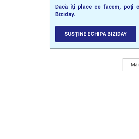
Dacă îți place ce facem, poți c
Biziday.
SUSȚINE ECHIPA BIZIDAY
Mai 