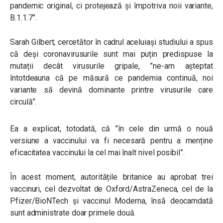
pandemic original, ci protejează și împotriva noii variante,
B.1.1.7”.
Sarah Gilbert, cercetător în cadrul aceluiași studiului a spus
că deși coronavirusurile sunt mai puțin predispuse la
mutații decât virusurile gripale, ”ne-am așteptat
întotdeauna că pe măsură ce pandemia continuă, noi
variante să devină dominante printre virusurile care
circulă”.
Ea a explicat, totodată, că ”în cele din urmă o nouă
versiune a vaccinului va fi necesară pentru a menține
eficacitatea vaccinului la cel mai înalt nivel posibil”.
În acest moment, autoritățile britanice au aprobat trei
vaccinuri, cel dezvoltat de Oxford/AstraZeneca, cel de la
Pfizer/BioNTech și vaccinul Moderna, însă deocamdată
sunt administrate doar primele două.