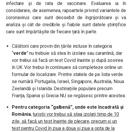
infectare și de rata de vaccinare. Evaluarea ia în
considerare, de asemenea, rapoartele privind variantele de
coronavirus care sunt deosebit de îngrijorătoare și va
analiza și cât de credibile și fiabile sunt datele științifice
care sunt împărtășite de fiecare țară în parte.
Călătorii care provin din țările incluse în categoria
“
verde
” nu trebuie să stea în izolare sau carantină, dar
vor trebui să facă un test Covid înainte și după sosirea
în UK. Vor trebui în continuare să completeze online un
formular de localizare. Printre statele de pe lista verde
se numără Portugalia, Israel, Singapore, Australia, Noua
Zeelandă și Islanda. Destinațiile populare precum
Franța, Spania și Grecia NU se regăsesc printre acestea.
Pentru categoria “galbenă”, unde este încadrată și
România
,
turiștii vor trebui să stea izolați timp de 10
zile, să facă un test înainte de plecare, precum și un
test pentru Covid în ziua a doua și ziua a opta de la