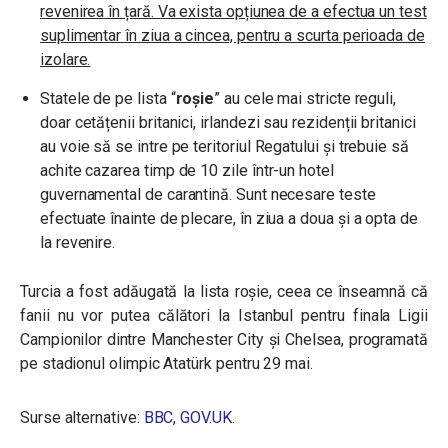
revenirea în țară. Va exista opțiunea de a efectua un test
suplimentar în ziua a cincea, pentru a scurta perioada de
izolare.
Statele de pe lista “
roșie
” au cele mai stricte reguli,
doar cetățenii britanici, irlandezi sau rezidenții britanici
au voie să se intre pe teritoriul Regatului și trebuie să
achite cazarea timp de 10 zile într-un hotel
guvernamental de carantină. Sunt necesare teste
efectuate înainte de plecare, în ziua a doua și a opta de
la revenire.
Turcia a fost adăugată la lista roșie, ceea ce înseamnă că
fanii nu vor putea călători la Istanbul pentru finala Ligii
Campionilor dintre Manchester City și Chelsea, programată
pe stadionul olimpic Atatürk pentru 29 mai.
Surse alternative:
BBC
,
GOV.UK
.