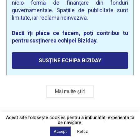
nicio formă de finanțare din fonduri
guvernamentale. Spațiile de publicitate sunt
limitate, iar reclama neinvazivă.
Dacă îți place ce facem, poți contribui tu
pentru susținerea echipei Biziday.
SUSȚINE ECHIPA BIZIDAY
Mai multe știri
Politica de confidențialitate
·
Contact
Acest site foloseşte cookies pentru a îmbunătăți experiența ta
2026 © Biziday
de navigare.
Accept
Refuz