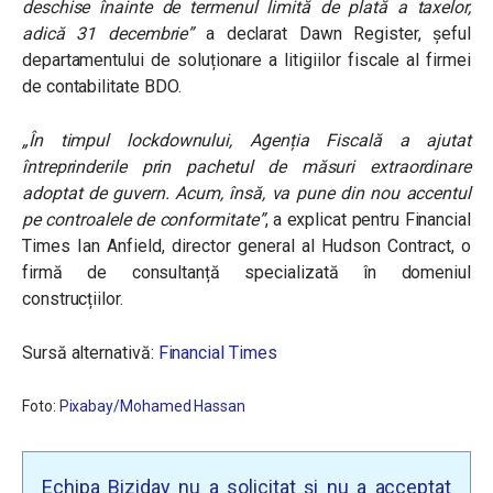
deschise înainte de termenul limită de plată a taxelor,
adică 31 decembrie”
a declarat Dawn Register, șeful
departamentului de soluționare a litigiilor fiscale al firmei
de contabilitate BDO.
„În timpul lockdownului, Agenția Fiscală a ajutat
întreprinderile prin pachetul de măsuri extraordinare
adoptat de guvern. Acum, însă, va pune din nou accentul
pe controalele de conformitate”
, a explicat pentru Financial
Times Ian Anfield, director general al Hudson Contract, o
firmă de consultanță specializată în domeniul
construcțiilor.
Sursă alternativă:
Financial Times
Foto:
Pixabay/Mohamed Hassan
Echipa Biziday nu a solicitat și nu a acceptat