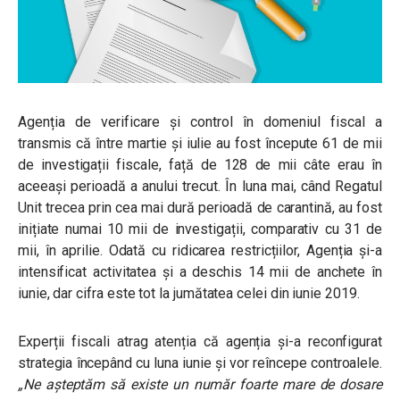
Agenția de verificare și control în domeniul fiscal a
transmis că între martie și iulie au fost începute 61 de mii
de investigații fiscale, față de 128 de mii câte erau în
aceeași perioadă a anului trecut. În luna mai, când Regatul
Unit trecea prin cea mai dură perioadă de carantină, au fost
inițiate numai 10 mii de investigații, comparativ cu 31 de
mii, în aprilie. Odată cu ridicarea restricțiilor, Agenția și-a
intensificat activitatea și a deschis 14 mii de anchete în
iunie, dar cifra este tot la jumătatea celei din iunie 2019.
Experții fiscali atrag atenția că agenția și-a reconfigurat
strategia începând cu luna iunie și vor reîncepe controalele.
„Ne așteptăm să existe un număr foarte mare de dosare