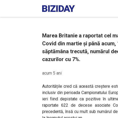
Marea Britanie a raportat cel 
Covid din martie și până acum, 1
săptămâna trecută, numărul dece
cazurilor cu 7%.
acum 5 ani
Autoritățile cred că această creștere est
inclusiv din perioada Campionatului Eur
ieri fiind depistate ca pozitive în ulti
raportate 622 de decese asociate Co
precedentă, însă cu mult sub numărul de
la începutul acestui an.