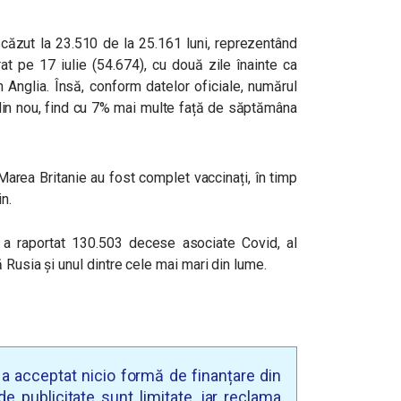
scăzut la 23.510 de la 25.161 luni, reprezentând
rat pe 17 iulie (54.674), cu două zile înainte ca
în Anglia. Însă, conform datelor oficiale, numărul
din nou, find cu 7% mai multe față de săptămâna
 Marea Britanie au fost complet vaccinați, în timp
n.
 a raportat 130.503 decese asociate Covid, al
 Rusia și unul dintre cele mai mari din lume.
u a acceptat nicio formă de finanțare din
e publicitate sunt limitate, iar reclama