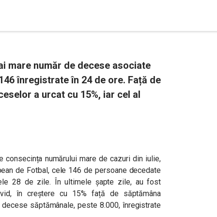
mai mare număr de decese asociate
46 înregistrate în 24 de ore. Față de
selor a urcat cu 15%, iar cel al
e consecința numărului mare de cazuri din iulie,
opean de Fotbal, cele 146 de persoane decedate
mele 28 de zile. În ultimele șapte zile, au fost
vid, în creștere cu 15% față de săptămâna
 decese săptămânale, peste 8.000, înregistrate