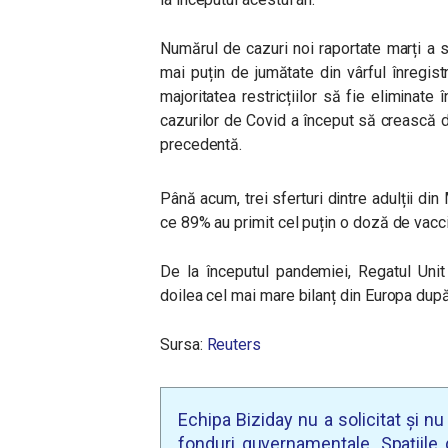
Numărul de cazuri noi raportate marți a 
mai puțin de jumătate din vârful înregist
majoritatea restricțiilor să fie eliminate 
cazurilor de Covid a început să crească 
precedentă.
Până acum, trei sferturi dintre adulții din
ce 89% au primit cel puțin o doză de vacci
De la începutul pandemiei, Regatul Unit
doilea cel mai mare bilanț din Europa după
Sursa:
Reuters
Echipa Biziday nu a solicitat și n
fonduri guvernamentale. Spațiile d